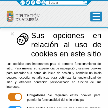
Buscar
×
Diputación
Sus opciones en
relación al uso de
Menú Diputación
cookies en este sitio
Inicio
-
Diputación
- Mapa web
Las cookies son importantes para el correcto funcionamiento del
sitio. Para mejorar su experiencia de navegación, usamos cookies
para recordar sus datos de inicio de sesión y brindarle un inicio
seguro, recopilar estadísticas para optimizar la funcionalidad del
Mapa web
sitio y ofrecerle contenido personalizado en función de sus
intereses.
Obligatorias
Se requieren estas cookies para
permitir la funcionalidad del sitio principal.
BOP
"Boletín Oficial de la Provincia de Almería"
Transparencia
"INDICADORES DE