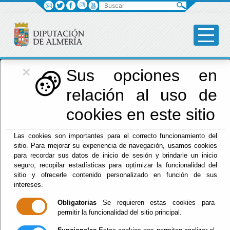
Buscar
×
Diputación
Sus opciones en
relación al uso de
Menú Diputación
cookies en este sitio
Inicio
-
Diputación
- Circuito de Promoción del Campo a
Las cookies son importantes para el correcto funcionamiento del
Través. Huércal Overa 15-02-26
sitio. Para mejorar su experiencia de navegación, usamos cookies
para recordar sus datos de inicio de sesión y brindarle un inicio
Circuito de
seguro, recopilar estadísticas para optimizar la funcionalidad del
sitio y ofrecerle contenido personalizado en función de sus
Promoción del
intereses.
Obligatorias
Se requieren estas cookies para
Campo a Través.
permitir la funcionalidad del sitio principal.