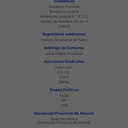
Consorcios
Bomberos Poniente
Bomberos Levante
Almanzora Levante R.T.R.S.U.
Gestión de Residuos Sector-II
U.N.E.D.
Organismos autónomos
Instituto Almeriense de Tutela
Arbitraje de Consumo
Junta Arbitral Provincial
Secciones Sindicales
FeSP-UGT
C.C.O.O.
CSI-F
SEPAL
Grupos Políticos
PSOE
PP
VOX
Diputación Provincial de Almería
Sede Electrónica
Diputación Provincial de Almería