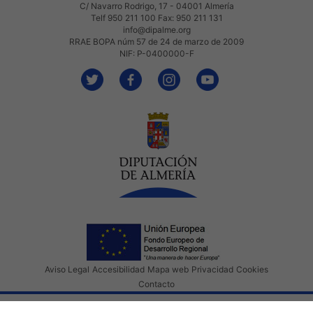
C/ Navarro Rodrigo, 17 - 04001 Almería
Telf 950 211 100 Fax: 950 211 131
info@dipalme.org
RRAE BOPA núm 57 de 24 de marzo de 2009
NIF: P-0400000-F
Aviso Legal
Accesibilidad
Mapa web
Privacidad
Cookies
Contacto