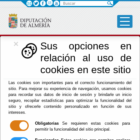
Buscar
×
Cultura, Cine e
Sus opciones en
relación al uso de
Identidad Almeriense
cookies en este sitio
Las cookies son importantes para el correcto funcionamiento del
Menú Cultura
sitio. Para mejorar su experiencia de navegación, usamos cookies
para recordar sus datos de inicio de sesión y brindarle un inicio
Inicio
-
Cultura y Cine
- Otros - DPC
seguro, recopilar estadísticas para optimizar la funcionalidad del
sitio y ofrecerle contenido personalizado en función de sus
intereses.
Obligatorias
Se requieren estas cookies para
permitir la funcionalidad del sitio principal.