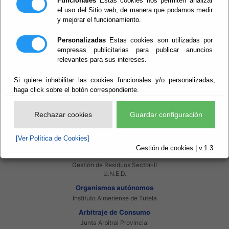
Funcionales
Estas cookies nos permiten analizar
Red Provincial
el uso del Sitio web, de manera que podamos medir
Intranet Provincial
y mejorar el funcionamiento.
Intranet Adheridos
Intranet Beneficiarios
Servicios EE.LL.
Personalizadas
Estas cookies son utilizadas por
Red Provincial
empresas publicitarias para publicar anuncios
relevantes para sus intereses.
Enlaces de interés
Beneficiarios Red Provincial
Punto de Informacion del Catastro
Si quiere inhabilitar las cookies funcionales y/o personalizadas,
Agencia Tributaria
haga click sobre el botón correspondiente.
Ministerio de Administraciones Públicas
Junta de Andalucia
Manual del Concejal
Rechazar cookies
Guardar configuración
Consorcios
[Ver Política de Cookies]
Bomberos Poniente
Bomberos Levante
Gestión de cookies | v.1.3
Almanzora Levante R.T.R.S.U.
Gestión de Residuos Sector-II
U.N.E.D.
Organismos autónomos
Instituto Almeriense de Tutela
Arbitraje de Consumo
Junta Arbitral Provincial