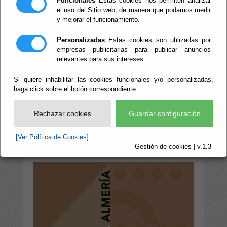
Funcionales
Estas cookies nos permiten analizar
ALMERÍA
el uso del Sitio web, de manera que podamos medir
y mejorar el funcionamiento.
Personalizadas
Estas cookies son utilizadas por
empresas publicitarias para publicar anuncios
INFORME FINAL
relevantes para sus intereses.
Si quiere inhabilitar las cookies funcionales y/o personalizadas,
ESTUDIO MÁS CULTURA ALMERÍA
haga click sobre el botón correspondiente.
CONTRASTE Y CODISEÑO DE ESTRATEGIAS
Rechazar cookies
Guardar configuración
DE
FORTALECIMIENTO DE LA CULTURA EN LA
[Ver Política de Cookies]
Gestión de cookies | v.1.3
PROVINCIA DE ALMERÍA