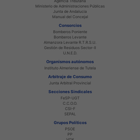
Agencia Tributaria
Ministerio de Administraciones Públicas
Junta de Andalucia
Manual del Concejal
Consorcios
Bomberos Poniente
Bomberos Levante
Almanzora Levante R.T.R.S.U.
Gestión de Residuos Sector-II
U.N.E.D.
Organismos autónomos
Instituto Almeriense de Tutela
Arbitraje de Consumo
Junta Arbitral Provincial
Secciones Sindicales
FeSP-UGT
C.C.O.O.
CSI-F
SEPAL
Grupos Políticos
PSOE
PP
VOX