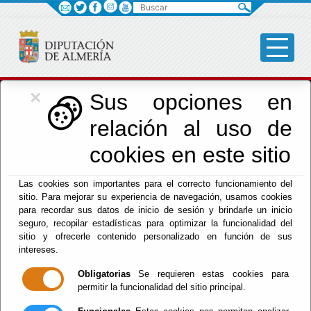
Buscar
×
Cultura, Cine e
Sus opciones en
relación al uso de
Identidad Almeriense
cookies en este sitio
Las cookies son importantes para el correcto funcionamiento del
Menú Cultura
sitio. Para mejorar su experiencia de navegación, usamos cookies
para recordar sus datos de inicio de sesión y brindarle un inicio
Inicio
-
Cultura y Cine
- ESTUDIO MÁS CULTURA
seguro, recopilar estadísticas para optimizar la funcionalidad del
ALMERÍA
sitio y ofrecerle contenido personalizado en función de sus
intereses.
ESTUDIO MÁS
Obligatorias
Se requieren estas cookies para
permitir la funcionalidad del sitio principal.
CULTURA