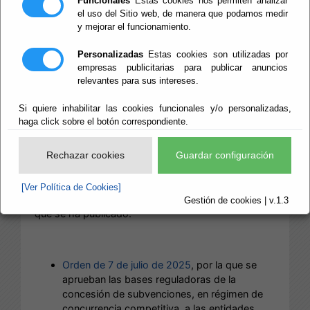
Funcionales
Estas cookies nos permiten analizar
VENTANILLA ÚNICA
el uso del Sitio web, de manera que podamos medir
y mejorar el funcionamiento.
FONDOS EUROPEOS
Personalizadas
Estas cookies son utilizadas por
empresas publicitarias para publicar anuncios
DIPALME_Conv.
relevantes para sus intereses.
Actividad Física y
Si quiere inhabilitar las cookies funcionales y/o personalizadas,
haga click sobre el botón correspondiente.
Salud (RED PAFER)
Rechazar cookies
Guardar configuración
[Ver Política de Cookies]
Desde
Ventanilla Única_DIPALME
le informamos
Gestión de cookies | v.1.3
que se ha publicado:
Orden de 7 de julio de 2025
, por la que se
aprueban las bases reguladoras de la
concesión de subvenciones, en régimen de
concurrencia competitiva, a las entidades