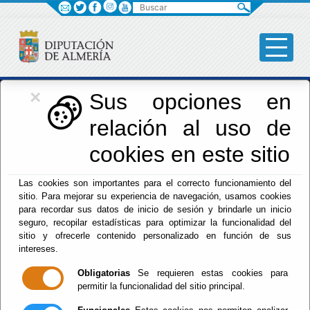
Buscar
×
Iniciativas Europeas
Sus opciones en
relación al uso de
Europedirectalmeria
cookies en este sitio
Las cookies son importantes para el correcto funcionamiento del
sitio. Para mejorar su experiencia de navegación, usamos cookies
para recordar sus datos de inicio de sesión y brindarle un inicio
seguro, recopilar estadísticas para optimizar la funcionalidad del
sitio y ofrecerle contenido personalizado en función de sus
Inicio
- Iniciativas Europeas
- VENTANILLA ÚNICA
intereses.
FONDOS EUROPEOS DIPALME_Conv. Actividad Física y
Salud (RED PAFER)
Obligatorias
Se requieren estas cookies para
Vigente.
permitir la funcionalidad del sitio principal.