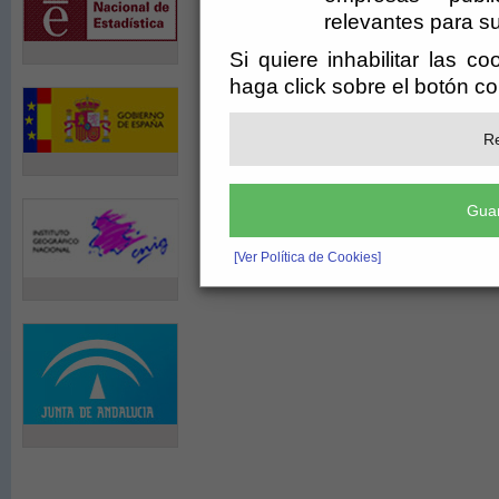
relevantes para su
VIIEncuentro_cartel.jpg">
Si quiere inhabilitar las c
VIIEncuentro_Triptico1.jpg">
VIIEncuentro_Triptico2.jpg">
haga click sobre el botón c
Re
Guar
[Ver Política de Cookies]