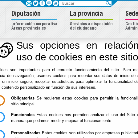
Buscar
Diputación
La provincia
Sede
Información corporativa
Servicios a disposición
Gestió
Áreas provinciales
del ciudadano
Admini
Sus opciones en relación
uso de cookies en este siti
Inicio
-
Diputación
- DESIGNACIÓN DE COORDINADORA DE
MIEMBRO DEL CONSEJO ASESOR DEL CONSEJO PROVINC
kies son importantes para el correcto funcionamiento del sitio. Para me
ALMERIENSES
ncia de navegación, usamos cookies para recordar sus datos de inicio de 
e un inicio seguro, recopilar estadísticas para optimizar la funcionalidad de
DESIGNACIÓN DE 
e contenido personalizado en función de sus intereses.
Obligatorias
Se requieren estas cookies para permitir la funcional
DEL ÁREA DE CON
sitio principal.
HISTORIA Y MIEMB
Funcionales
Estas cookies nos permiten analizar el uso del Sitio 
manera que podamos medir y mejorar el funcionamiento.
CONSEJO ASESOR 
Personalizadas
Estas cookies son utilizadas por empresas publicitar