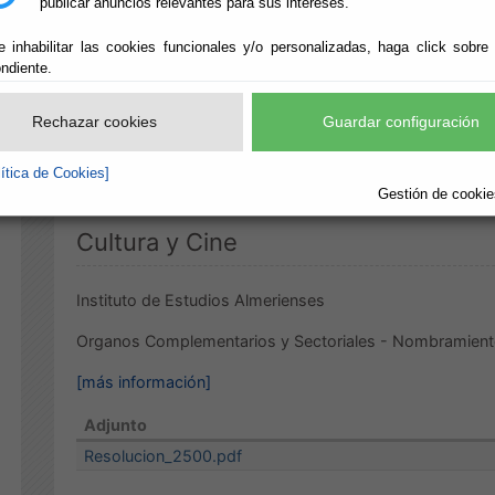
publicar anuncios relevantes para sus intereses.
PROVINCIAL DEL I
e inhabilitar las cookies funcionales y/o personalizadas, haga click sobre
ndiente.
ESTUDIOS ALMERI
Rechazar cookies
Guardar configuración
lítica de Cookies]
Diputación Provincial de Almería
Gestión de cookies
Cultura y Cine
Instituto de Estudios Almerienses
Organos Complementarios y Sectoriales - Nombramient
[más información]
Adjunto
Resolucion_2500.pdf