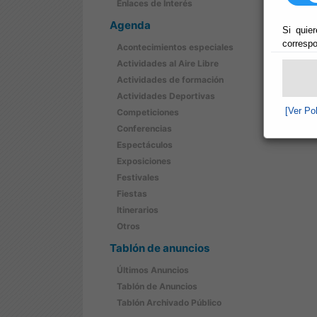
Enlaces de Interés
Agenda
Si quier
correspo
Acontecimientos especiales
Actividades al Aire Libre
Actividades de formación
Actividades Deportivas
[Ver Po
Competiciones
Conferencias
Espectáculos
Exposiciones
Festivales
Fiestas
Itinerarios
Otros
Tablón de anuncios
Últimos Anuncios
Tablón de Anuncios
Tablón Archivado Público