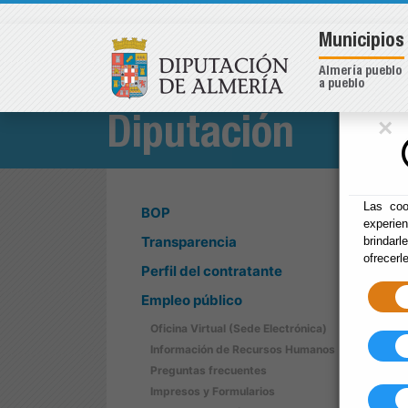
Municipios
Almería pueblo
a pueblo
×
Diputación
Las coo
BOP
experie
Transparencia
brindarl
ofrecerl
Perfil del contratante
Empleo público
Oficina Virtual (Sede Electrónica)
Información de Recursos Humanos
Preguntas frecuentes
Impresos y Formularios