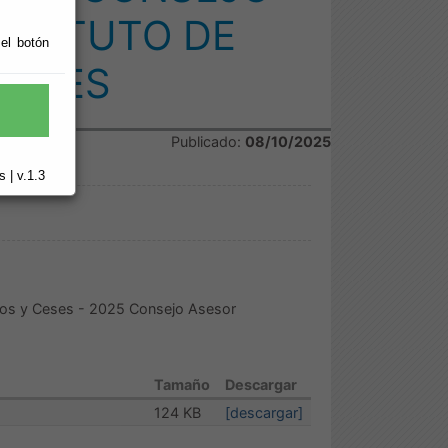
NSTITUTO DE
 el botón
ENSES
Publicado:
08/10/2025
 | v.1.3
os y Ceses - 2025 Consejo Asesor
Tamaño
Descargar
124 KB
[descargar]