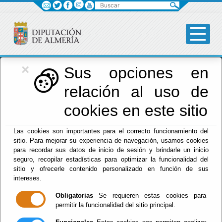
Buscar
×
Diputación
Sus opciones en
relación al uso de
Menú Diputación
cookies en este sitio
Inicio
-
Diputación
- Servicios Sociales
Las cookies son importantes para el correcto funcionamiento del
sitio. Para mejorar su experiencia de navegación, usamos cookies
Servicios Sociales
para recordar sus datos de inicio de sesión y brindarle un inicio
seguro, recopilar estadísticas para optimizar la funcionalidad del
sitio y ofrecerle contenido personalizado en función de sus
intereses.
Escuchar
Obligatorias
Se requieren estas cookies para
Área de Bienestar Social,
permitir la funcionalidad del sitio principal.
Igualdad y Familia