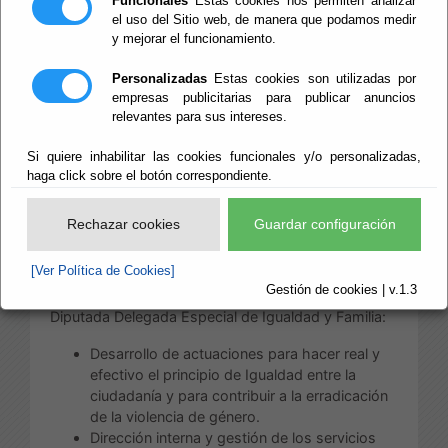
Funcionales
Estas cookies nos permiten analizar
el uso del Sitio web, de manera que podamos medir
Las competencias de esta Área, distribuidas
y mejorar el funcionamiento.
conforme a su estructura, son:
Personalizadas
Estas cookies son utilizadas por
a) Competencias directamente correspondiente
empresas publicitarias para publicar anuncios
al Diputado Delegado del Área de Bienestar Social:
relevantes para sus intereses.
Servicios Sociales Comunitarios.
Si quiere inhabilitar las cookies funcionales y/o personalizadas,
Servicios Sociales Especializados.
haga click sobre el botón correspondiente.
Residencia Asistida de Ancianos.
Servicio Provincial de
Rechazar cookies
Guardar configuración
Drogodependencias y Adicciones.
Instituto Almeriense de Tutela.
[Ver Política de Cookies]
Gestión de cookies | v.1.3
b) Competencias directamente correspondiente a la
Diputada Delegada Especial de Igualdad y Familia:
Desarrollo de actuaciones para hacer real y
efectivo el principio de Igualdad entre la
ciudadanía y para contribuir a la erradicación
de la violencia de género.
Dirección interna y gestión de los servicios