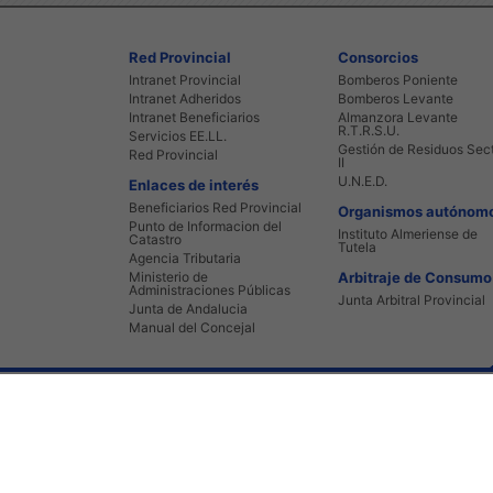
Red Provincial
Consorcios
Intranet Provincial
Bomberos Poniente
Intranet Adheridos
Bomberos Levante
Intranet Beneficiarios
Almanzora Levante
R.T.R.S.U.
Servicios EE.LL.
Gestión de Residuos Sec
Red Provincial
II
U.N.E.D.
Enlaces de interés
Beneficiarios Red Provincial
Organismos autónom
Punto de Informacion del
Instituto Almeriense de
Catastro
Tutela
Agencia Tributaria
Ministerio de
Arbitraje de Consumo
Administraciones Públicas
Junta Arbitral Provincial
Junta de Andalucia
Manual del Concejal