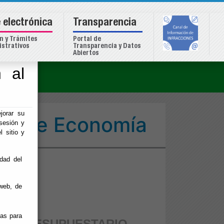
 electrónica
Transparencia
n y Trámites
Portal de
strativos
Transparencia y Datos
Abiertos
 al
o
jorar su
ión de Economía
sesión y
l sitio y
idad del
web, de
ias para
CO PRESUPUESTARIO