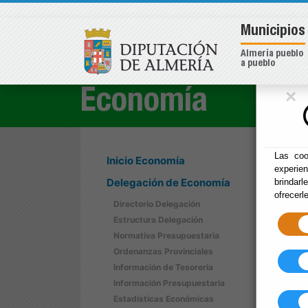
Municipios
Almería pueblo
a pueblo
×
Economía
Las coo
Inicio Economía
experie
Delegación de Economía
brindarl
ofrecerl
Directorio Delegación
Estructura Delegación
Normativa Presupuestaria
Ordenanzas Provinciales
Información de Tesoreria
Información Presupuestaria
Estadísticas Económicas