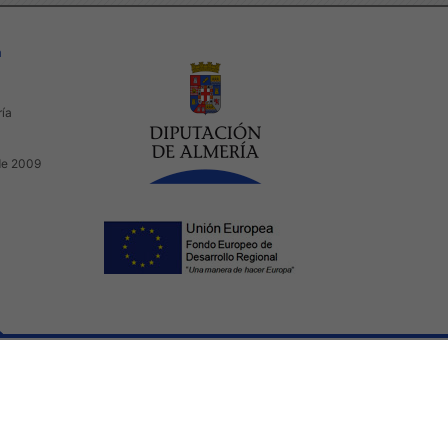
a
ría
de 2009