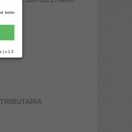
 el botón
 | v.1.3
 TRIBUTARIA