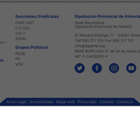
Secciones Sindicales
Diputación Provincial de Almerí
FeSP-UGT
Sede Electrónica
Diputación Provincial de Almería
C.C.O.O.
CSI-F
C/ Navarro Rodrigo, 17 - 04001 Alme
SEPAL
Telf 950 211 100 Fax: 950 211 131
tor-
info@dipalme.org
Grupos Políticos
RRAE BOPA núm 57 de 24 de marzo 
PSOE
NIF: P-0400000-F
PP
os
VOX
Aviso Legal
Accesibilidad
Mapa web
Privacidad
Cookies
Contacto