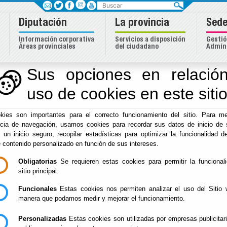
Buscar
Diputación
La provincia
Sede
Información corporativa
Servicios a disposición
Gestió
Áreas provinciales
del ciudadano
Admini
Sus opciones en relación
uso de cookies en este siti
Inicio
-
Hacienda
- Directorio Delegación de Economía
kies son importantes para el correcto funcionamiento del sitio. Para me
Directorio Delegac
ncia de navegación, usamos cookies para recordar sus datos de inicio de 
e un inicio seguro, recopilar estadísticas para optimizar la funcionalidad de
e contenido personalizado en función de sus intereses.
Obligatorias
Se requieren estas cookies para permitir la funcional
DELEGACIÓN DE ECONOMÍA
sitio principal.
Funcionales
Estas cookies nos permiten analizar el uso del Sitio 
Email:
hacienda@dipalme.org
manera que podamos medir y mejorar el funcionamiento.
Personalizadas
Estas cookies son utilizadas por empresas publicitar
DIRECTOR GENERAL ECONÓMI