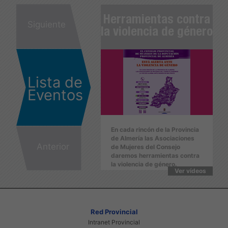
erramientas contra
Herramientas contra
He
Siguiente
 violencia de género
la violencia de género
la
Lista de
Eventos
En cada rincón de la Provincia
En cada rincón de la Provincia
E
de Almería las Asociaciones
de Almería las Asociaciones
d
Anterior
de Mujeres del Consejo
de Mujeres del Consejo
d
daremos herramientas contra
daremos herramientas contra
d
la violencia de género.
la violencia de género.
l
Ver vídeos
Ver vídeos
Red Provincial
Intranet Provincial