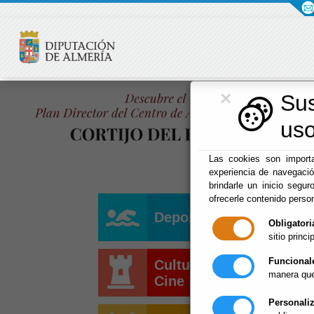
×
Su
uso
Las cookies son importa
experiencia de navegaci
brindarle un inicio segur
ofrecerle contenido perso
Deportes
Obligatori
sitio princip
Funcional
Cultura y
manera que
Cine
Personali