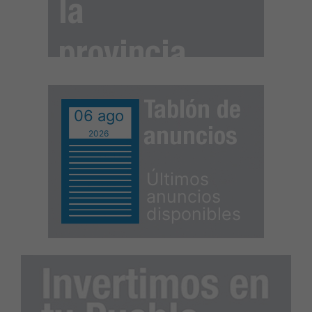
la
provincia
Tablón de
06 ago
anuncios
2026
Últimos
anuncios
disponibles