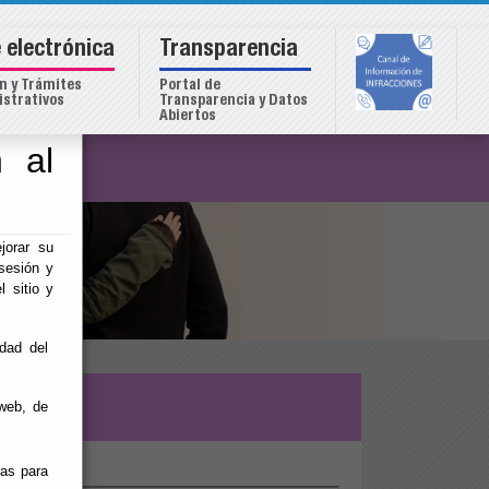
 electrónica
Transparencia
n y Trámites
Portal de
strativos
Transparencia y Datos
Abiertos
 al
o
jorar su
sesión y
l sitio y
idad del
web, de
ias para