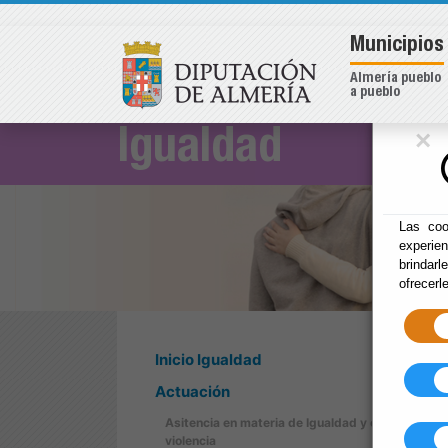
Municipios
Almería pueblo
a pueblo
×
Igualdad
Las coo
experie
brindarl
ofrecerl
Inicio Igualdad
Actuación
Asitencia en materia de Igualdad y contra la
violencia