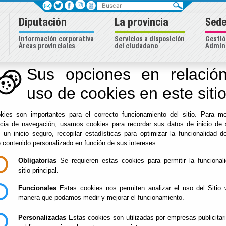
Buscar
Diputación
La provincia
Sede
Información corporativa
Servicios a disposición
Gestió
Áreas provinciales
del ciudadano
Admini
Sus opciones en relación
uso de cookies en este siti
kies son importantes para el correcto funcionamiento del sitio. Para me
ncia de navegación, usamos cookies para recordar sus datos de inicio de 
e un inicio seguro, recopilar estadísticas para optimizar la funcionalidad de
e contenido personalizado en función de sus intereses.
Obligatorias
Se requieren estas cookies para permitir la funcional
Inicio
sitio principal.
Destacados
Funcionales
Estas cookies nos permiten analizar el uso del Sitio 
manera que podamos medir y mejorar el funcionamiento.
Personalizadas
Estas cookies son utilizadas por empresas publicitar
Premio salud Ana Amalia González