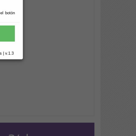
 el botón
 | v.1.3