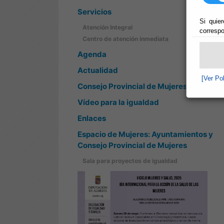
Servicios
Si quier
Atención Integral
correspo
Centro de atención inmediata
Agenda
Actualidad
[Ver Po
Consejo Provincial de Mujeres
Vídeo para la igualdad
Enlaces
Espacio de Mujeres: Ayuntamientos y
Consejo Provincial de Mujeres
Sala para proyectos de igualdad