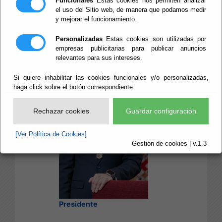
Funcionales
Estas cookies nos permiten analizar
Partido Popular
el uso del Sitio web, de manera que podamos medir
y mejorar el funcionamiento.
José Antonio García
Personalizadas
Estas cookies son utilizadas por
Alcaina
empresas publicitarias para publicar anuncios
relevantes para sus intereses.
Si quiere inhabilitar las cookies funcionales y/o personalizadas,
haga click sobre el botón correspondiente.
Rechazar cookies
Guardar configuración
[Ver Política de Cookies]
Gestión de cookies | v.1.3
Presidente