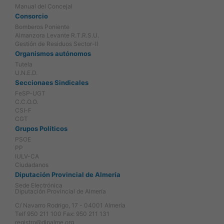
Manual del Concejal
Consorcio
Bomberos Poniente
Almanzora Levante R.T.R.S.U.
Gestión de Residuos Sector-II
Organismos autónomos
Tutela
U.N.E.D.
Seccionaes Sindicales
FeSP-UGT
C.C.O.O.
CSI-F
CGT
Grupos Políticos
PSOE
PP
IULV-CA
Ciudadanos
Diputación Provincial de Almería
Sede Electrónica
Diputación Provincial de Almería
C/ Navarro Rodrigo, 17 - 04001 Almería
Telf 950 211 100 Fax: 950 211 131
registro@dipalme.org