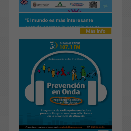
"El mundo es más interesante
cuando apartas la pantalla que te
Más info
impide verlo"