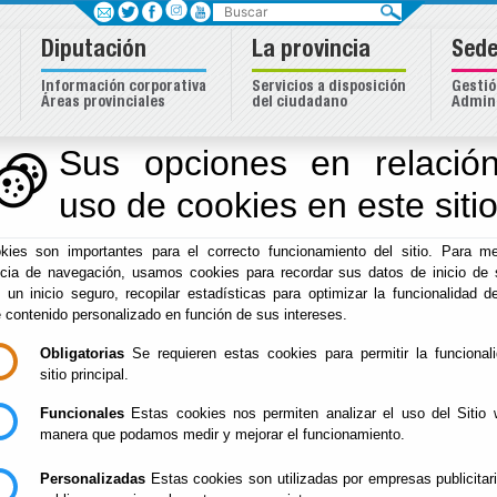
Buscar
Diputación
La provincia
Sede
Información corporativa
Servicios a disposición
Gestió
Áreas provinciales
del ciudadano
Admini
Sus opciones en relación
uso de cookies en este siti
Inicio
-
Diputación
- Tablón de Anuncios
kies son importantes para el correcto funcionamiento del sitio. Para me
Buscar
ncia de navegación, usamos cookies para recordar sus datos de inicio de 
e un inicio seguro, recopilar estadísticas para optimizar la funcionalidad de
e contenido personalizado en función de sus intereses.
ACTA SESIÓN ORDINARIA DEL PLENO DE LA EXCMA. DIPU
EL DÍA 24/07/2024 (ACTA NUM. 07/2026)
Obligatorias
Se requieren estas cookies para permitir la funcional
Diputación Provincial de Almería - Presidencia, Hacienda, Tur
sitio principal.
Pleno - Borrador de Sesión - Ordinaria
Funcionales
Estas cookies nos permiten analizar el uso del Sitio 
manera que podamos medir y mejorar el funcionamiento.
CONVOCATORIA Y ORDEN DEL DÍA DE LA SESIÓN ORDINAR
DIPUTACIÓN PROVINCIAL DE ALMERÍA, A CELEBRAR EL 10
Diputación Provincial de Almería - Presidencia, Hacienda, Tur
Personalizadas
Estas cookies son utilizadas por empresas publicitar