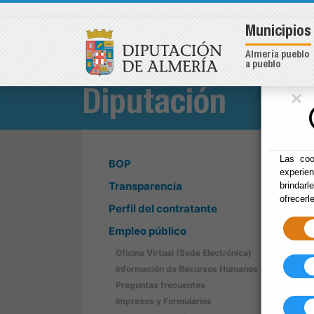
Municipios
Almería pueblo
a pueblo
×
Diputación
Las coo
BOP
experie
Transparencia
brindarl
ofrecerl
Perfil del contratante
Empleo público
Oficina Virtual (Sede Electrónica)
Información de Recursos Humanos
Preguntas frecuentes
Impresos y Formularios