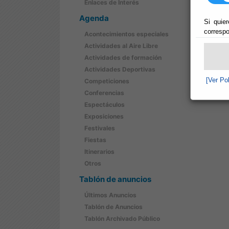
Enlaces de Interés
Agenda
Si quier
correspo
Acontecimientos especiales
Actividades al Aire Libre
Actividades de formación
Actividades Deportivas
[Ver Po
Competiciones
Conferencias
Espectáculos
Exposiciones
Festivales
Fiestas
Itinerarios
Otros
Tablón de anuncios
Últimos Anuncios
Tablón de Anuncios
Tablón Archivado Público