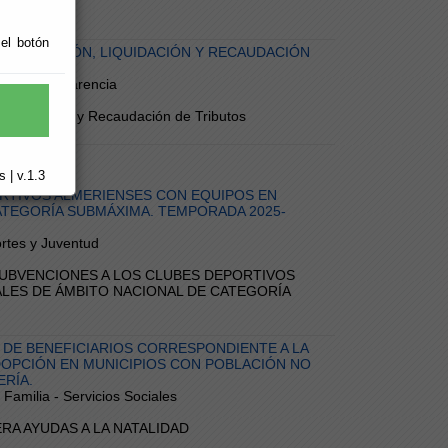
 el botón
ÓN, GESTIÓN, LIQUIDACIÓN Y RECAUDACIÓN
A
cia - Transparencia
Liquidación y Recaudación de Tributos
 | v.1.3
RTIVOS ALMERIENSES CON EQUIPOS EN
ATEGORÍA SUBMÁXIMA. TEMPORADA 2025-
ortes y Juventud
DE SUBVENCIONES A LOS CLUBES DEPORTIVOS
LES DE ÁMBITO NACIONAL DE CATEGORÍA
 DE BENEFICIARIOS CORRESPONDIENTE A LA
ADOPCIÓN EN MUNICIPIOS CON POBLACIÓN NO
ERÍA.
 Familia - Servicios Sociales
MERA AYUDAS A LA NATALIDAD