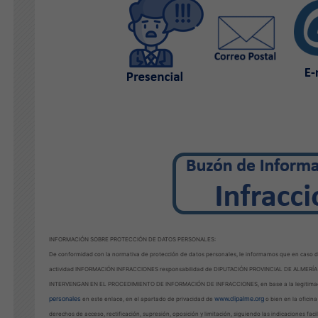
INFORMACIÓN SOBRE PROTECCIÓN DE DATOS PERSONALES:
De conformidad con la normativa de protección de datos personales, le informamos que en caso de
actividad INFORMACIÓN INFRACCIONES responsabilidad de DIPUTACIÓN PROVINCIAL DE ALMERÍA 
INTERVENGAN EN EL PROCEDIMIENTO DE INFORMACIÓN DE INFRACCIONES, en base a la legitima
personales
www.dipalme.org
en este enlace, en el apartado de privacidad de
o bien en la oficin
derechos de acceso, rectificación, supresión, oposición y limitación, siguiendo las indicaciones faci