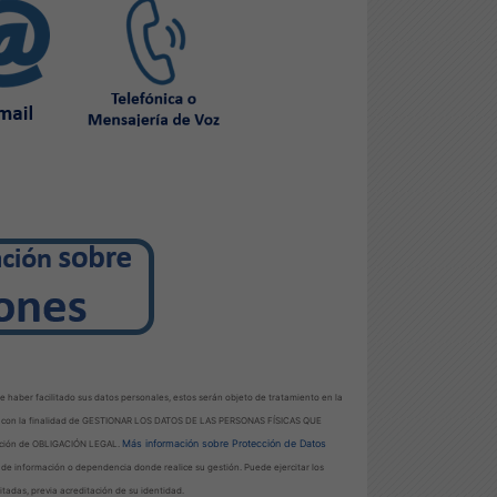
 haber facilitado sus datos personales, estos serán objeto de tratamiento en la
con la finalidad de GESTIONAR LOS DATOS DE LAS PERSONAS FÍSICAS QUE
Más información sobre Protección de Datos
ción de OBLIGACIÓN LEGAL.
a de información o dependencia donde realice su gestión. Puede ejercitar los
litadas, previa acreditación de su identidad.