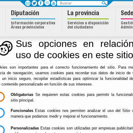
Buscar
Diputación
La provincia
Sede
Información corporativa
Servicios a disposición
Gestió
Áreas provinciales
del ciudadano
Admini
Sus opciones en relación
uso de cookies en este siti
Inicio
-
Diputación
- CANAL DE INFORMACIÓN DE INFRAC
kies son importantes para el correcto funcionamiento del sitio. Para me
CANAL DE INFORM
ncia de navegación, usamos cookies para recordar sus datos de inicio de 
e un inicio seguro, recopilar estadísticas para optimizar la funcionalidad de
INFRACCIONES
e contenido personalizado en función de sus intereses.
Obligatorias
Se requieren estas cookies para permitir la funcional
sitio principal.
Funcionales
Estas cookies nos permiten analizar el uso del Sitio 
Escuchar
manera que podamos medir y mejorar el funcionamiento.
Este
Canal
nace de la obligación legal, establecida por 
Personalizadas
Estas cookies son utilizadas por empresas publicitar
- posibilitar que la ciudadanía pueda poner en conocimi