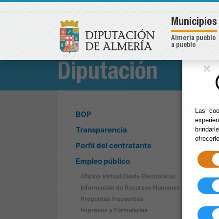
Municipios
Almería pueblo
a pueblo
×
Diputación
Las coo
BOP
experie
Transparencia
brindarl
ofrecerl
Perfil del contratante
Empleo público
Oficina Virtual (Sede Electrónica)
Información de Recursos Humanos
Preguntas frecuentes
Impresos y Formularios