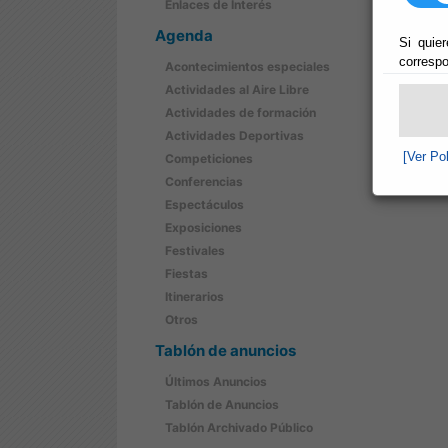
Enlaces de Interés
Agenda
Si quier
correspo
Acontecimientos especiales
Actividades al Aire Libre
Actividades de formación
Actividades Deportivas
[Ver Po
Competiciones
Conferencias
Espectáculos
Exposiciones
Festivales
Fiestas
Itinerarios
Otros
Tablón de anuncios
Últimos Anuncios
Tablón de Anuncios
Tablón Archivado Público