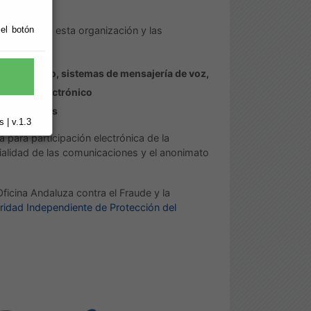
ves.
 el botón
o laboral de esta organización y las
te:
teléfono, sistemas de mensajería de voz,
Correo electrónico
Infracciones
 | v.1.3
 para participación electrónica de la
alidad de las comunicaciones y el anonimato
ficina Andaluza contra el Fraude y la
oridad Independiente de Protección del