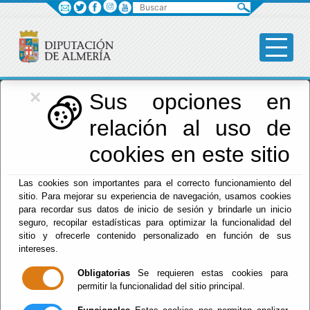
Buscar
×
Diputación
Sus opciones en
relación al uso de
Menú Diputación
cookies en este sitio
Inicio
-
Diputación
- Historia
Las cookies son importantes para el correcto funcionamiento del
sitio. Para mejorar su experiencia de navegación, usamos cookies
Historia
para recordar sus datos de inicio de sesión y brindarle un inicio
seguro, recopilar estadísticas para optimizar la funcionalidad del
sitio y ofrecerle contenido personalizado en función de sus
intereses.
Escuchar
Obligatorias
Se requieren estas cookies para
Actualmente estamos trabajando en el desarrollo
permitir la funcionalidad del sitio principal.
de esta sección, perdonen las molestias.