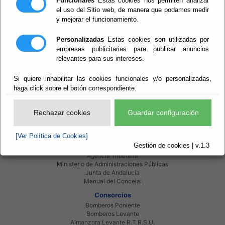
Funcionales
Estas cookies nos permiten analizar
el uso del Sitio web, de manera que podamos medir
y mejorar el funcionamiento.
Personalizadas
Estas cookies son utilizadas por
empresas publicitarias para publicar anuncios
relevantes para sus intereses.
Red Provincial
Si quiere inhabilitar las cookies funcionales y/o personalizadas,
Intranet Provincial
haga click sobre el botón correspondiente.
Intranet Adheridos
Intranet Beneficiarios
Servicios EE.LL.
Rechazar cookies
Guardar configuración
Red Provincial
Enlaces de interés
[Ver Política de Cookies]
Beneficiarios Red Provincial
Gestión de cookies | v.1.3
Punto de Informacion del Catastro
Agencia Tributaria
Ministerio de Administraciones Públicas
Junta de Andalucia
Manual del Concejal
Consorcios
Bomberos Poniente
Bomberos Levante
Almanzora Levante R.T.R.S.U.