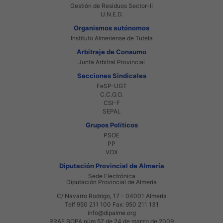
Gestión de Residuos Sector-II
U.N.E.D.
Organismos autónomos
Instituto Almeriense de Tutela
Arbitraje de Consumo
Junta Arbitral Provincial
Secciones Sindicales
FeSP-UGT
C.C.O.O.
CSI-F
SEPAL
Grupos Políticos
PSOE
PP
VOX
Diputación Provincial de Almería
Sede Electrónica
Diputación Provincial de Almería
C/ Navarro Rodrigo, 17 - 04001 Almería
Telf 950 211 100 Fax: 950 211 131
info@dipalme.org
RRAE BOPA núm 57 de 24 de marzo de 2009