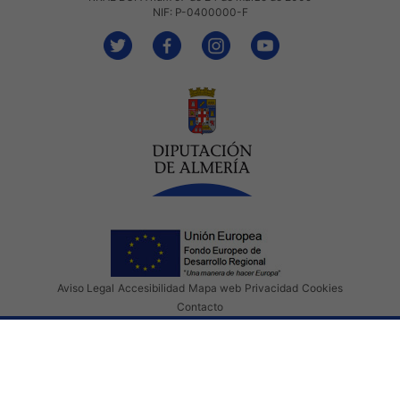
NIF: P-0400000-F
Aviso Legal
Accesibilidad
Mapa web
Privacidad
Cookies
Contacto